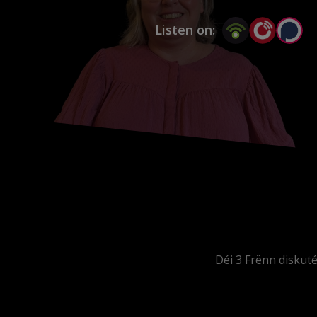
Listen on:
Déi 3 Frënn diskut