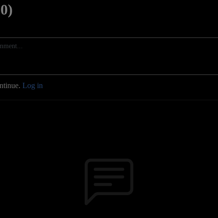
0)
ontinue.
Log in