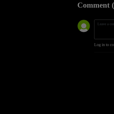
Comment (
Log in to c