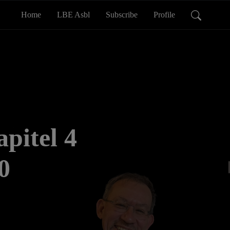
Home
LBE Asbl
Subscribe
Profile
pitel 4
0